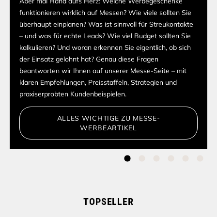
lebensmittelecht zertifiziertem Edelstahl überzeugt unser
Becher durch seine dicke, stoß- und kratzfeste
Pulverbeschichtung in modernem Design mit praktischem
wechselbaren, farbigen und rutschfesten Silikonboden.
Brandneu: Jetzt auch mit farbigem Digitaldruck und
individueller Namensgravur erhältlich! Direkt vom
Hersteller – kurze Lieferzeiten und kleine Mengen.
ZUM PRODUKT
TOPSELLER