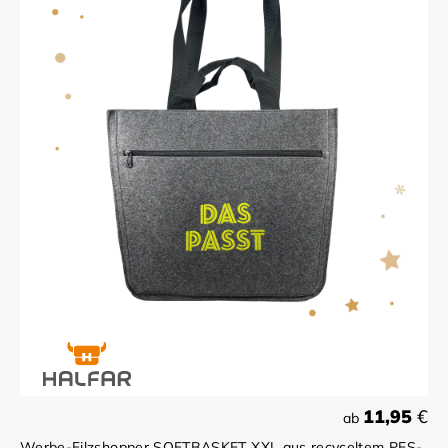
11,95
€
ab
Werbe-Filzshopper SOFTBASKET XXL aus recyceltem PES-