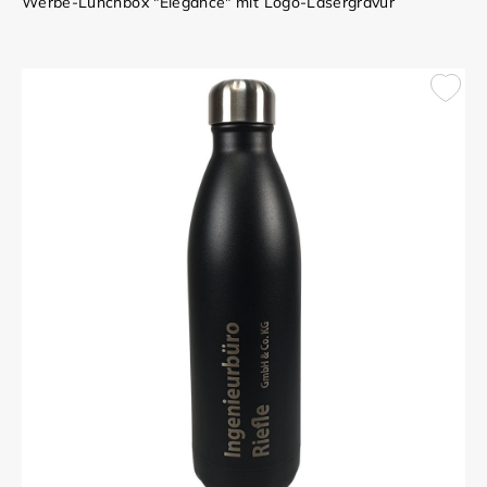
Werbe-Lunchbox "Elegance" mit Logo-Lasergravur