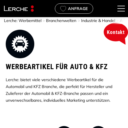
ANFRAGE
Lerche: Werbemittel
Branchenwelten
Industrie & Handel
Auto
Kontakt
beartikel
stleistungen
ntliche und soziale
t, Beauty & Lifestyle
rismus & Gastgewerbe
tere Branchen
emenwelten
ernehmen
ALLES in Büro & Home Office
ALLES in Koch- & Küchenacce
ALLES in Mehrweg & To Go
ALLES in Outdoor & Freizeit
ALLES in Textilien & Accessoi
ALLES in Coffee to go Becher
ALLES in Filz Werbeartikel
ALLES in Laufshirts
ALLES in Werbegeschenke W
ALLES in Über uns
ALLES in Nachhaltigkeit
WERBEARTIKEL FÜR AUTO & KFZ
Lerche: bietet viele verschiedene Werbeartikel für die
Automobil und KFZ Branche, die perfekt für Hersteller und
Zulieferer der Automobil & KFZ-Branche passen und ein
unverwechselbares, individuelles Marketing unterstützen.