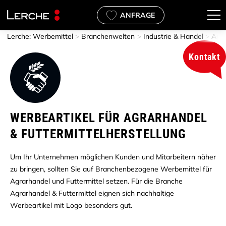
ANFRAGE
Lerche: Werbemittel
Branchenwelten
Industrie & Handel
Agra
Kontakt
beartikel
stleistungen
ntliche und soziale
t, Beauty & Lifestyle
rismus & Gastgewerbe
tere Branchen
emenwelten
ernehmen
ALLES in Büro & Home Office
ALLES in Koch- & Küchenacce
ALLES in Mehrweg & To Go
ALLES in Outdoor & Freizeit
ALLES in Textilien & Accessoi
ALLES in Coffee to go Becher
ALLES in Filz Werbeartikel
ALLES in Laufshirts
ALLES in Werbegeschenke W
ALLES in Über uns
ALLES in Nachhaltigkeit
WERBEARTIKEL FÜR AGRARHANDEL
& FUTTERMITTELHERSTELLUNG
Um Ihr Unternehmen möglichen Kunden und Mitarbeitern näher
zu bringen, sollten Sie auf Branchenbezogene Werbemittel für
Agrarhandel und Futtermittel setzen. Für die Branche
Agrarhandel & Futtermittel eignen sich nachhaltige
Werbeartikel mit Logo besonders gut.