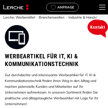
ANFRAGE
Lerche: Werbemittel
Branchenwelten
Industrie & Handel
IT, 
Kontakt
beartikel
stleistungen
ntliche und soziale
t, Beauty & Lifestyle
rismus & Gastgewerbe
tere Branchen
emenwelten
ernehmen
ALLES in Büro & Home Office
ALLES in Koch- & Küchenacce
ALLES in Mehrweg & To Go
ALLES in Outdoor & Freizeit
ALLES in Textilien & Accessoi
ALLES in Coffee to go Becher
ALLES in Filz Werbeartikel
ALLES in Laufshirts
ALLES in Werbegeschenke W
ALLES in Über uns
ALLES in Nachhaltigkeit
WERBEARTIKEL FÜR IT, KI &
KOMMUNI­KATIONS­TECHNIK
Gut durchdachte und interessante Werbeartikel für IT, KI &
Kommunikationstechnik finden ihren Weg in den Alltag und
machen potenzielle Kunden und Mitarbeiter auf Ihr
Unternehmen aufmerksam. In unserem Sortiment finden Sie
praktische und alltagstaugliche Werbeartikel mit Logo für Ihr
Unternehmen!