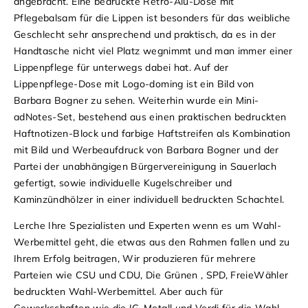
angebracht. Eine bedruckte Retro-Alu-Dose mit
Pflegebalsam für die Lippen ist besonders für das weibliche
Geschlecht sehr ansprechend und praktisch, da es in der
Handtasche nicht viel Platz wegnimmt und man immer einer
Lippenpflege für unterwegs dabei hat. Auf der
Lippenpflege-Dose mit Logo-doming ist ein Bild von
Barbara Bogner zu sehen. Weiterhin wurde ein Mini-
adNotes-Set, bestehend aus einen praktischen bedruckten
Haftnotizen-Block und farbige Haftstreifen als Kombination
mit Bild und Werbeaufdruck von Barbara Bogner und der
Partei der unabhängigen Bürgervereinigung in Sauerlach
gefertigt, sowie individuelle Kugelschreiber und
Kaminzündhölzer in einer individuell bedruckten Schachtel.
Lerche Ihre Spezialisten und Experten wenn es um Wahl-
Werbemittel geht, die etwas aus den Rahmen fallen und zu
Ihrem Erfolg beitragen, Wir produzieren für mehrere
Parteien wie CSU und CDU, Die Grünen , SPD, FreieWähler
bedruckten Wahl-Werbemittel. Aber auch für
Gewerkschaften wie die IG-Metall und Verdi für die Wahl