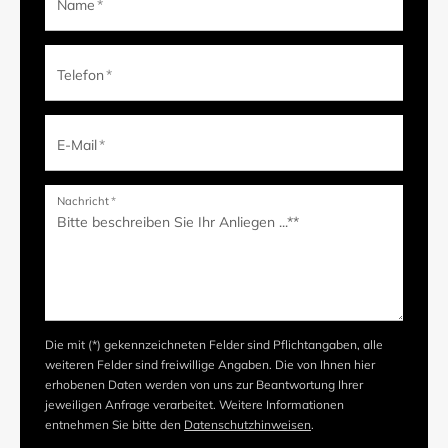
Name
*
Telefon
*
E-Mail
*
Nachricht
*
Die mit (*) gekennzeichneten Felder sind Pflichtangaben, alle
weiteren Felder sind freiwillige Angaben. Die von Ihnen hier
erhobenen Daten werden von uns zur Beantwortung Ihrer
jeweiligen Anfrage verarbeitet. Weitere Informationen
entnehmen Sie bitte den
Datenschutzhinweisen
.