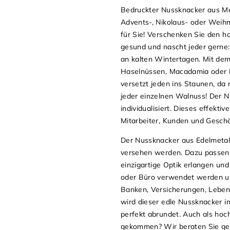
Bedruckter Nussknacker aus Me
Advents-, Nikolaus- oder Weih
für Sie! Verschenken Sie den h
gesund und nascht jeder gerne
an kalten Wintertagen. Mit de
Haselnüssen, Macadamia oder E
versetzt jeden ins Staunen, da 
jeder einzelnen Walnuss! Der 
individualisiert.
Dieses effektiv
Mitarbeiter, Kunden und Gesch
Der Nussknacker aus Edelmetall
versehen werden. Dazu passen p
einzigartige Optik erlangen u
oder Büro verwendet werden und
Banken, Versicherungen, Lebensm
wird dieser edle Nussknacker i
perfekt abrundet. Auch als hoc
gekommen? Wir beraten Sie gern