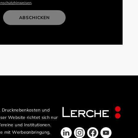
enschutzhinweisen
.
ABSCHICKEN
n, Drucknebenkosten und
er Website richtet sich nur
reine und Institutionen.
te mit Werbeanbringung,