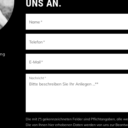
UNS AN.
Name
*
Telefon
*
ung
E-Mail
*
Nachricht
*
Die mit (*) gekennzeichneten Felder sind Pflichtangaben, alle we
Die von Ihnen hier erhobenen Daten werden von uns zur Beantwo