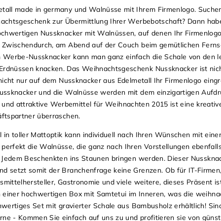
tall made in germany und Walnüsse mit Ihrem Firmenlogo. Suchen
nachtsgeschenk zur Übermittlung Ihrer Werbebotschaft? Dann habe
ochwertigen Nussknacker mit Walnüssen, auf denen Ihr Firmenlogo 
: Zwischendurch, am Abend auf der Couch beim gemütlichen Fern
m Werbe-Nussknacker kann man ganz einfach die Schale von den 
rdnüssen knacken. Das Weihnachtsgeschenk Nussknacker ist nicht
nicht nur auf dem Nussknacker aus Edelmetall Ihr Firmenlogo eingra
Nussknacker und die Walnüsse werden mit dem einzigartigen Aufd
e und attraktive Werbemittel für Weihnachten 2015 ist eine kreati
äftspartner überraschen.
 in toller Mattoptik kann individuell nach Ihren Wünschen mit ein
erfekt die Walnüsse, die ganz nach Ihren Vorstellungen ebenfall
nd Jedem Beschenkten ins Staunen bringen werden.
Dieser Nussknac
 setzt somit der Branchenfrage keine Grenzen. Ob für IT-Firmen,
ittelhersteller, Gastronomie und viele weitere, dieses Präsent ist
n einer hochwertigen Box mit Samtetui im Inneren, was die weihn
hwertiges Set mit gravierter Schale aus Bambusholz erhältlich!
Sin
e - Kommen Sie einfach auf uns zu und profitieren sie von günst