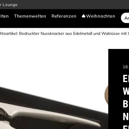
r Lounge
lten
Themenwelten
Referenzen
🎄Weihnachten
htsartikel: Bedruckter Nussknacker aus Edelmetall und Walnüsse mit 
18
E
W
B
N