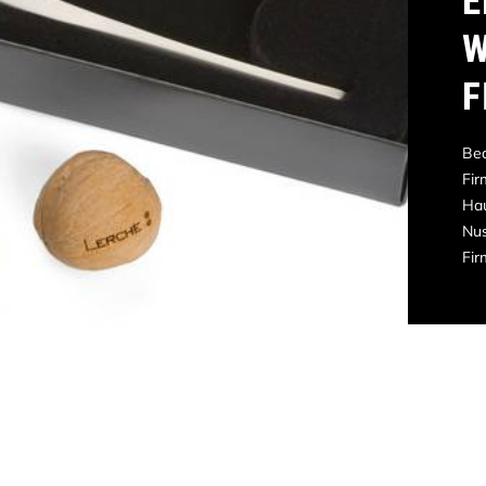
E
W
F
Bed
Fir
Hau
Nus
Fir