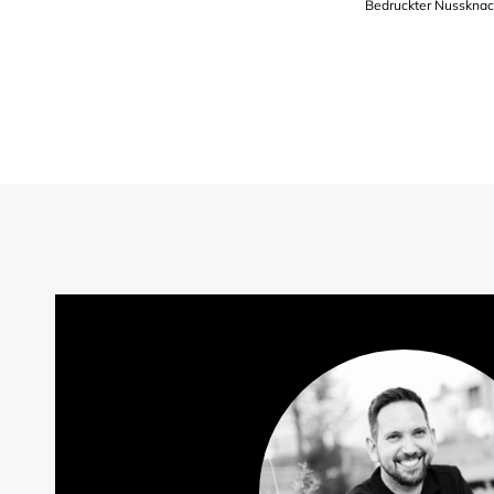
Bedruckter Nussknack