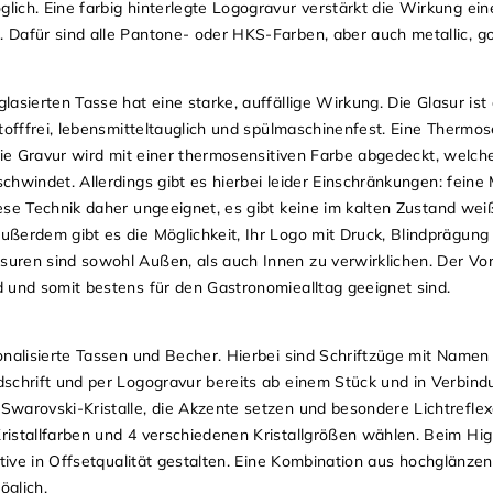
lich. Eine farbig hinterlegte Logogravur verstärkt die Wirkung ei
 Dafür sind alle Pantone- oder HKS-Farben, aber auch metallic, go
lasierten Tasse hat eine starke, auffällige Wirkung. Die Glasur is
stofffrei, lebensmitteltauglich und spülmaschinenfest. Eine Thermos
 die Gravur wird mit einer thermosensitiven Farbe abgedeckt, welch
chwindet. Allerdings gibt es hierbei leider Einschränkungen: feine 
iese Technik daher ungeeignet, es gibt keine im kalten Zustand we
ßerdem gibt es die Möglichkeit, Ihr Logo mit Druck, Blindprägung 
ren sind sowohl Außen, als auch Innen zu verwirklichen. Der Vortei
d und somit bestens für den Gastronomiealltag geeignet sind.
sonalisierte Tassen und Becher. Hierbei sind Schriftzüge mit Namen
schrift und per Logogravur bereits ab einem Stück und in Verbindu
Swarovski-Kristalle, die Akzente setzen und besondere Lichtrefle
ristallfarben und 4 verschiedenen Kristallgrößen wählen. Beim Hi
Motive in Offsetqualität gestalten. Eine Kombination aus hochglän
öglich.