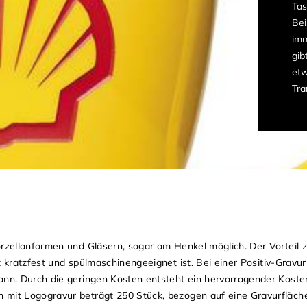
Tas
Bei
imm
gib
etw
Tra
Porzellanformen und Gläsern, sogar am Henkel möglich. Der Vorteil
ut kratzfest und spülmaschinengeeignet ist. Bei einer Positiv-Gravu
kann. Durch die geringen Kosten entsteht ein hervorragender Koste
 mit Logogravur beträgt 250 Stück, bezogen auf eine Gravurfläch