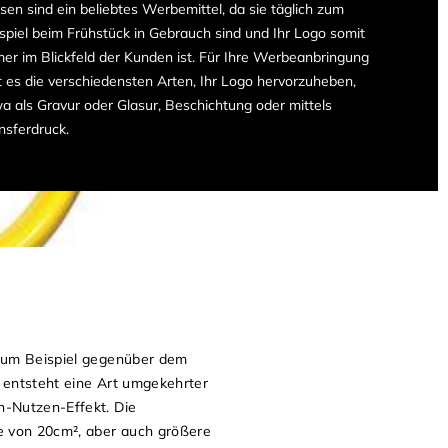
sen sind ein beliebtes Werbemittel, da sie täglich zum
spiel beim Frühstück in Gebrauch sind und Ihr Logo somit
er im Blickfeld der Kunden ist. Für Ihre Werbeanbringung
t es die verschiedensten Arten, Ihr Logo hervorzuheben,
a als Gravur oder Glasur, Beschichtung oder mittels
nsferdruck.
 zum Beispiel gegenüber dem
r entsteht eine Art umgekehrter
n-Nutzen-Effekt. Die
e von 20cm², aber auch größere