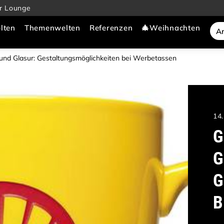
r Lounge
lten
Themenwelten
Referenzen
🎄Weihnachten
 und Glasur: Gestaltungsmöglichkeiten bei Werbetassen
14
G
G
G
B