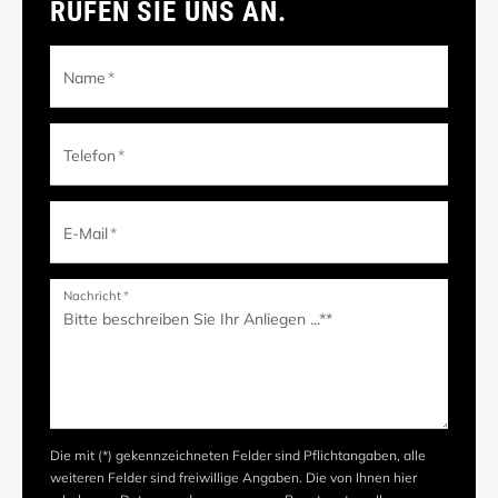
RUFEN SIE UNS AN.
Name
*
Telefon
*
E-Mail
*
Nachricht
*
Die mit (*) gekennzeichneten Felder sind Pflichtangaben, alle
weiteren Felder sind freiwillige Angaben. Die von Ihnen hier