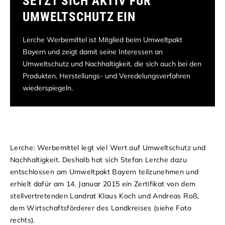
SETZT SICH AKTIV FÜR
UMWELTSCHUTZ EIN
Lerche Werbemittel ist Mitglied beim Umweltpakt
Bayern und zeigt damit seine Interessen an
Umweltschutz und Nachhaltigkeit, die sich auch bei den
Produkten, Herstellungs- und Veredelungsverfahren
wiederspiegeln.
Lerche: Werbemittel legt viel Wert auf Umweltschutz und
Nachhaltigkeit. Deshalb hat sich Stefan Lerche dazu
entschlossen am Umweltpakt Bayern teilzunehmen und
erhielt dafür am 14. Januar 2015 ein Zertifikat von dem
stellvertretenden Landrat Klaus Koch und Andreas Roß,
dem Wirtschaftsförderer des Landkreises (siehe Foto
rechts).