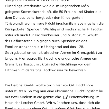
ausgeladen haben. Auch an ungarische
Flüchtlingsunterkünfte wie die im ungarischen Mérk
gelegene Sammelunterkunft, die 50 Frauen und Kinder aus
dem Donbas beherbergt oder den Kindergarten in
Türistvandi, wo mehrere Flüchtlingsfamilien leben, gehen die
Königsdorfer Spenden. Wichtig sind medizinische Hilfsgüter
natürlich auch für Krankenhäuser und Militär zum Schutz
der Geflüchteten. So gingen auch Spenden an das
Familienkrankenhaus in Uschgorod und das 128.
Gebirgsbataillon der ukrainischen Armee im Grenzgebiet zu
Ungarn. Hier patrouilliert auch die ungarische Armee am
Grenzfluss Tissa, um ukrainische Flüchtlinge vor dem
Ertrinken im derzeitige Hochwasser zu bewahren.
Die Lerche: GmbH wollte auch hier vor Ort Flüchtlinge
unterstützen. So zog nun eine ukrainische Flüchtlingsfamilie
mit zwei Kindern in die gemütliche
Ferienwohnung im
Haus der Lerche: GmbH
. Wir wünschen uns, dass sich die
Familie in dem kleinen Ort mit grünen Gärtchen und vielen