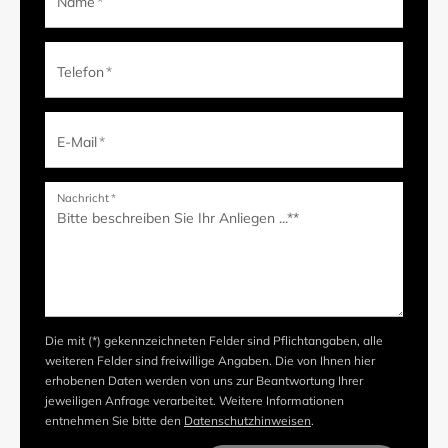
Name
*
Telefon
*
E-Mail
*
Nachricht
*
Die mit (*) gekennzeichneten Felder sind Pflichtangaben, alle
weiteren Felder sind freiwillige Angaben. Die von Ihnen hier
erhobenen Daten werden von uns zur Beantwortung Ihrer
jeweiligen Anfrage verarbeitet. Weitere Informationen
entnehmen Sie bitte den
Datenschutzhinweisen
.