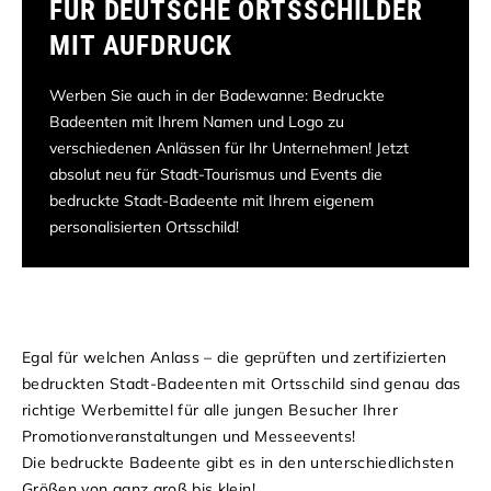
FÜR DEUTSCHE ORTSSCHILDER
MIT AUFDRUCK
Werben Sie auch in der Badewanne: Bedruckte
Badeenten mit Ihrem Namen und Logo zu
verschiedenen Anlässen für Ihr Unternehmen! Jetzt
absolut neu für Stadt-Tourismus und Events die
bedruckte Stadt-Badeente mit Ihrem eigenem
personalisierten Ortsschild!
Egal für welchen Anlass – die geprüften und zertifizierten
bedruckten Stadt-Badeenten mit Ortsschild sind genau das
richtige Werbemittel für alle jungen Besucher Ihrer
Promotionveranstaltungen und Messeevents!
Die bedruckte Badeente gibt es in den unterschiedlichsten
Größen von ganz groß bis klein!