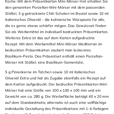
Küche:
Mit dem
Präsentkarton Mini-Mörser Hot
erhalten Sie
den genannten
Porzellan-Mini-Mörser
mit dem passenden
Stößel
,
3 g getrocknete Chili-Schoten im Beutel
sowie
10 ml
italienisches Olivenöl
- die
kulinarische
Würzpaste
für alle,
die es gerne
etwas schärfer
mögen. Das
Gewürzset
finden
Sie als
Werbemittel
im
individuell bedruckten Präsentkarton
.
Weiteres Extra
ist das auf dem
Karton aufgedruckte
Rezept
.
Mit dem
Werbemittel Mini-Mörser Mediterran
im
bedruckten Präsentkarton
zaubert man
leckerstes
Basilikum-Pesto
. Das
Präsentset
enthält einen
Porzellan-
Mörser mit Stößel
, eine
Basilikum-Samentüte
,
5 g Pinienkerne im Tütchen
sowie
10 ml italienisches
Olivenöl Extra
und hat als Zugabe ebenfalls ein
Rezept auf
dem Karton
aufgedruckt.
Der
bedruckte Präsentkarton Mini-
Mörser
hat eine
Größe von 100 x 100 x 100 mm
und ein
Gewicht von ca. 280 g
. Die
Werbefläche beträgt 40 x 20 mm
auf dem
Standardmotiv
, alternativ ist auch eine
vollflächige
individuelle Gestaltung des Präsentkartons mit 1-4-farbigem