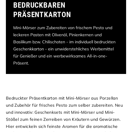
EDRUCKBAREN P
RÄSENTKARTON
Mini-Mörser zum Zubereiten von frischem Pesto und
leckeren Pasten mit Olivenöl, Pinienkernen und
Basilikum bzw. Chilischoten - im individuell bedruckten
Geschenkkarton - ein unwiderstehliches Werbemittel
für Genießer und ein werbewirksames All-in-one-
Präsent.
Bedruckter Präsentkarton mit Mini-Mörser aus Porzellan
und Zubehör für frisches Pesto zum selber zubereiten. Neu
und innovativ: Geschenksets mit Mini-Mörser und Mini-
Stößel zum feinen Zerreiben von Kräutern und Gewürzen.
Hier entwickeln sich feinste Aromen für die aromatische