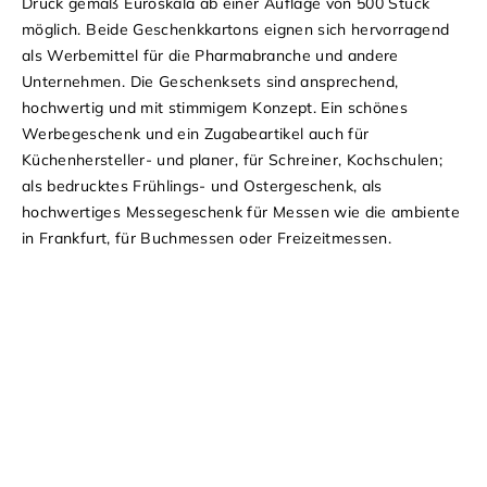
Druck gemäß Euroskala
ab einer
Auflage von 500 Stück
möglich.
Beide Geschenkkartons
eignen sich
hervorragend
als Werbemittel
für die
Pharmabranche
und andere
Unternehmen
. Die
Geschenksets
sind
ansprechend,
hochwertig und mit stimmigem Konzept
. Ein s
chönes
Werbegeschenk
und
ein Zugabeartikel
auch für
Küchenhersteller- und planer
, für
Schreiner
,
Kochschulen
;
als
bedrucktes Frühlings- und Ostergeschenk
, als
hochwertiges Messegeschenk
für
Messen
wie die
ambiente
in Frankfurt
, für
Buchmessen
oder
Freizeitmessen
.