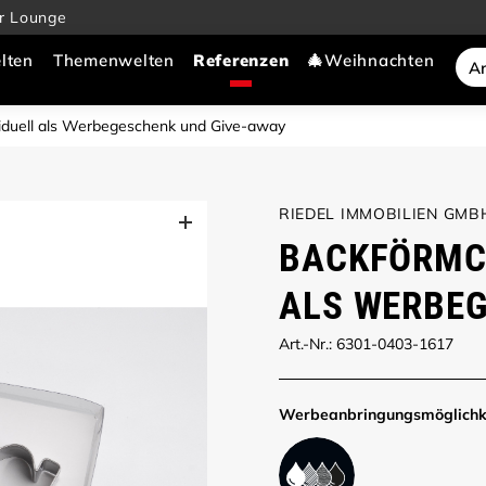
r Lounge
lten
Themenwelten
🎄Weihnachten
iduell als Werbegeschenk und Give-away
RIEDEL IMMOBILIEN GMB
BACKFÖRMCH
ALS WERBEG
Art.-Nr.: 6301-0403-1617
Werbe­anbringungs­möglich­k