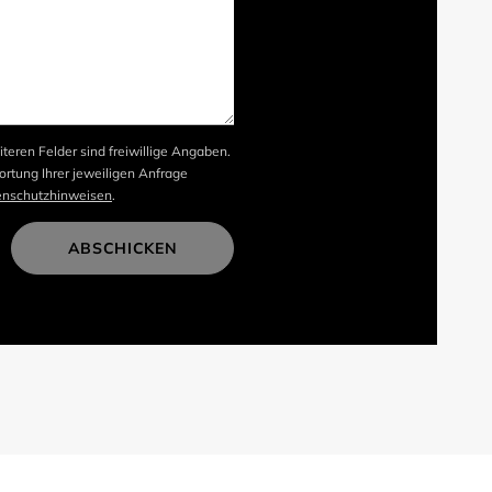
iteren Felder sind freiwillige Angaben.
rtung Ihrer jeweiligen Anfrage
enschutzhinweisen
.
ABSCHICKEN