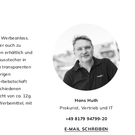
n Werbeanlass.
er auch zu
 erhältlich und
Ausstecher in
m transparenten
örigen
erbebotschaft
schiedenen
cht von ca. 12g.
Hans Huth
Werbemittel, mit
Prokurist, Vertrieb und IT
+49 8179 94799-20
E-MAIL SCHREIBEN