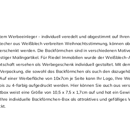
m Werbeeinleger - individuell veredelt und abgestimmt auf Ihre
techer aus Weißblech verbreiten Weihnachtsstimmung, können ab
rschenkt werden. Die Backförmchen sind in verschiedenen Motiven
stiger Mailingartikel. Für Riedel Immobilien wurde der Weißblech-
schaft versehen als Werbegeschenk individuell gestaltet. Mit de
ve Verpackung, die sowohl das Backförmchen als auch den dazugeh
 Auf einer Werbefläche von 10x7cm je Seite kann Ihr Logo, Ihre W
 bis zu 4-farbig aufgedruckt werden. Hier können Sie auch aus ver
tbox weist eine Größe von 10,5 x 7,5 x 1,7cm auf und hat ein Gewi
Ihre individuelle Backförmchen-Box als attraktives und gefälliges 
kt.