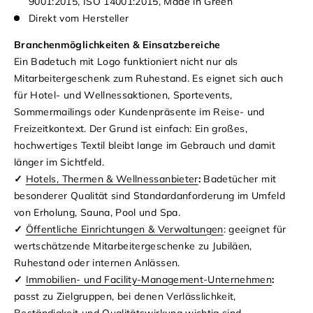
9001:2015, ISO 14001:2015, Made in Green
Direkt vom Hersteller
Branchenmöglichkeiten & Einsatzbereiche
Ein Badetuch mit Logo funktioniert nicht nur als
Mitarbeitergeschenk zum Ruhestand. Es eignet sich auch
für Hotel- und Wellnessaktionen, Sportevents,
Sommermailings oder Kundenpräsente im Reise- und
Freizeitkontext. Der Grund ist einfach: Ein großes,
hochwertiges Textil bleibt lange im Gebrauch und damit
länger im Sichtfeld.
✓
Hotels, Thermen & Wellnessanbieter
:
Badetücher mit
besonderer Qualität sind Standardanforderung im Umfeld
von Erholung, Sauna, Pool und Spa.
✓
Öffentliche Einrichtungen & Verwaltungen
: geeignet für
wertschätzende Mitarbeitergeschenke zu Jubiläen,
Ruhestand oder internen Anlässen.
✓
Immobilien- und Facility-Management-Unternehmen
:
passt zu Zielgruppen, bei denen Verlässlichkeit,
Beständigkeit und Qualitätswirkung wichtig sind.