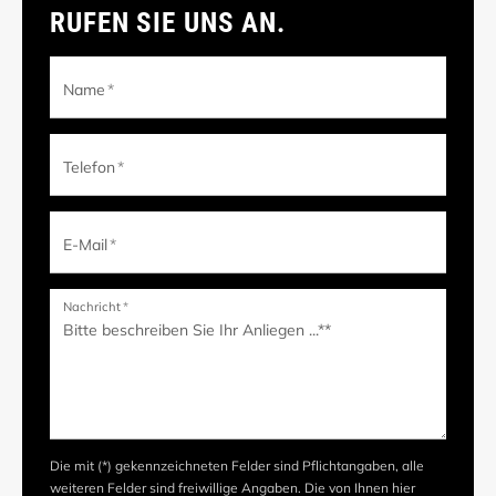
RUFEN SIE UNS AN.
Name
*
Telefon
*
E-Mail
*
Nachricht
*
Die mit (*) gekennzeichneten Felder sind Pflichtangaben, alle
weiteren Felder sind freiwillige Angaben. Die von Ihnen hier