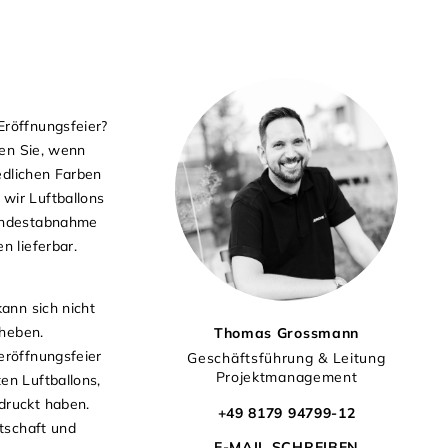
Eröffnungsfeier?
len Sie, wenn
edlichen Farben
wir Luftballons
Mindestabnahme
n lieferbar.
ann sich nicht
uheben.
Thomas Grossmann
eröffnungsfeier
Geschäftsführung & Leitung
Projektmanagement
en Luftballons,
druckt haben.
+49 8179 94799-12
otschaft und
E-MAIL SCHREIBEN