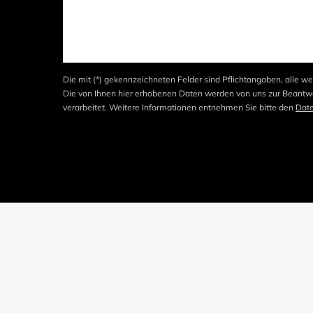
Die mit (*) gekennzeichneten Felder sind Pflichtangaben, alle we
Die von Ihnen hier erhobenen Daten werden von uns zur Beantwo
verarbeitet. Weitere Informationen entnehmen Sie bitte den
Dat