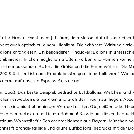
 Ihr Firmen-Event, dem Jubiläum, dem Messe-Auftritt oder einer 
Event auch optisch zu einem Highlight! Die schönste Wirkung erzie
allons arrangieren. Ein besonderer Hingucker: Ballons in unterschi
ombinieren! In allen möglichen Größen, Farben und Formen können 
ch einen passenden Ballon, die Größe und die Farbe wählen. Die 
 200 Stück und ist nach Produktionsfreigabe innerhalb von 4 Woche
s gerne auf unseren Express-Service an!
n Spaß. Das beste Beispiel: bedruckte Luftballons! Welches Kind k
 Helium erwecken sie bei Klein und Groß den Traum zu fliegen. Abz
lons sind nicht ohnehin der Werbeklassiker. Ob Jubiläen oder Neu
eier den perfekten festlichen Rahmen! So wie auf diesen bedruckt
gustinum Wohnstift für Seniorenresidenzen aus Bayern, München be
ohnstift orange-farbige und grüne Luftballons, bedruckt mit der B