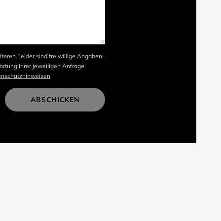
iteren Felder sind freiwillige Angaben.
rtung Ihrer jeweiligen Anfrage
enschutzhinweisen
.
ABSCHICKEN