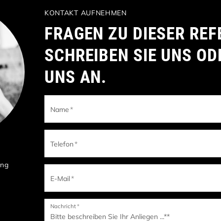
KONTAKT AUFNEHMEN
FRAGEN ZU DIESER REF
SCHREIBEN SIE UNS OD
UNS AN.
Name
*
Telefon
*
ung
E-Mail
*
Nachricht
*