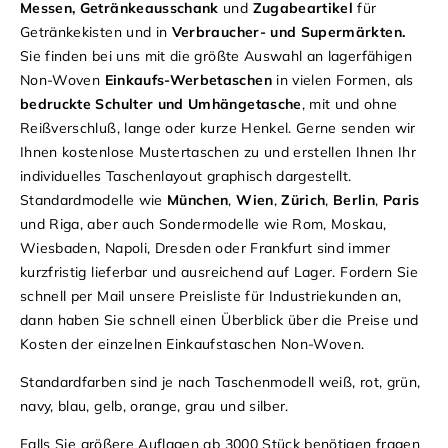
Messen, Getränkeausschank
und
Zugabeartikel
für
Getränkekisten und in
Verbraucher- und Supermärkten.
Sie finden bei uns mit die größte Auswahl an lagerfähigen
Non-Woven
Einkaufs-Werbetaschen
in vielen Formen, als
bedruckte Schulter und Umhängetasche
, mit und ohne
Reißverschluß, lange oder kurze Henkel. Gerne senden wir
Ihnen kostenlose Mustertaschen zu und erstellen Ihnen Ihr
individuelles Taschenlayout graphisch dargestellt.
Standardmodelle wie
München
,
Wien
,
Zürich
,
Berlin
,
Paris
und Riga, aber auch Sondermodelle wie Rom, Moskau,
Wiesbaden, Napoli, Dresden oder Frankfurt sind immer
kurzfristig lieferbar und ausreichend auf Lager. Fordern Sie
schnell per Mail unsere Preisliste für Industriekunden an,
dann haben Sie schnell einen Überblick über die Preise und
Kosten der einzelnen Einkaufstaschen Non-Woven.
Standardfarben sind je nach Taschenmodell weiß, rot, grün,
navy, blau, gelb, orange, grau und silber.
Falls Sie größere Auflagen ab 3000 Stück benötigen fragen