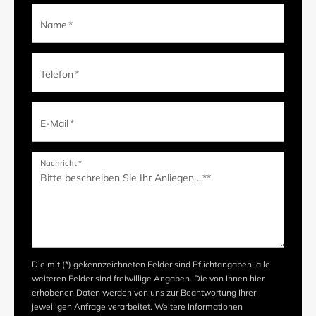
Name
*
Telefon
*
E-Mail
*
Nachricht
*
Die mit (*) gekennzeichneten Felder sind Pflichtangaben, alle
weiteren Felder sind freiwillige Angaben. Die von Ihnen hier
erhobenen Daten werden von uns zur Beantwortung Ihrer
jeweiligen Anfrage verarbeitet. Weitere Informationen