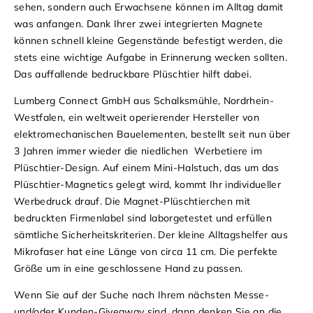
sehen, sondern auch Erwachsene können im Alltag damit
was anfangen. Dank Ihrer zwei integrierten Magnete
können schnell kleine Gegenstände befestigt werden, die
stets eine wichtige Aufgabe in Erinnerung wecken sollten.
Das auffallende bedruckbare Plüschtier hilft dabei.
Lumberg Connect GmbH aus Schalksmühle, Nordrhein-
Westfalen, ein weltweit operierender Hersteller von
elektromechanischen Bauelementen, bestellt seit nun über
3 Jahren immer wieder die niedlichen Werbetiere im
Plüschtier-Design. Auf einem Mini-Halstuch, das um das
Plüschtier-Magnetics gelegt wird, kommt Ihr individueller
Werbedruck drauf. Die Magnet-Plüschtierchen mit
bedruckten Firmenlabel sind laborgetestet und erfüllen
sämtliche Sicherheitskriterien. Der kleine Alltagshelfer aus
Mikrofaser hat eine Länge von circa 11 cm. Die perfekte
Größe um in eine geschlossene Hand zu passen.
Wenn Sie auf der Suche nach Ihrem nächsten Messe-
und/oder Kunden-Giveaway sind, dann denken Sie an die