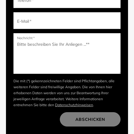
Telefon
*
E-Mail
*
Nachricht
*
Die mit (*) gekennzeichneten Felder sind Pflichtangaben, alle
weiteren Felder sind freiwillige Angaben. Die von Ihnen hier
erhobenen Daten werden von uns zur Beantwortung Ihrer
jeweiligen Anfrage verarbeitet. Weitere Informationen
entnehmen Sie bitte den
Datenschutzhinweisen
.
ABSCHICKEN