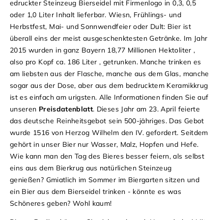
edruckter Steinzeug Bierseidel mit Firmenlogo in 0,3, 0,5
oder 1,0 Liter Inhalt lieferbar.
Wiesn, Frühlings- und
Herbstfest, Mai- und Sonnwendfeier oder Dult: Bier ist
überall eins der meist ausgeschenktesten Getränke. Im Jahr
2015 wurden in ganz Bayern 18,77 Millionen Hektoliter ,
also pro Kopf ca. 186 Liter , getrunken. Manche trinken es
am liebsten aus der Flasche, manche aus dem Glas, manche
sogar aus der Dose, aber aus dem bedrucktem Keramikkrug
ist es einfach am urigsten.
Alle Informationen finden Sie auf
unseren
Preisdatenblatt
.
Dieses Jahr am 23. April feierte
das deutsche Reinheitsgebot sein 500-jähriges. Das Gebot
wurde 1516 von Herzog Wilhelm den IV. gefordert. Seitdem
gehört in unser Bier nur Wasser, Malz, Hopfen und Hefe.
Wie kann man den Tag des Bieres besser feiern, als selbst
eins aus dem Bierkrug aus natürlichen Steinzeug
genießen?
Gmiatlich im Sommer im Biergarten sitzen und
ein Bier aus dem Bierseidel trinken - könnte es was
Schöneres geben? Wohl kaum!