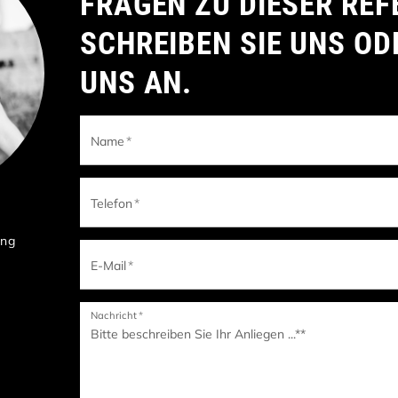
FRAGEN ZU DIESER REF
SCHREIBEN SIE UNS OD
UNS AN.
Name
*
Telefon
*
ung
E-Mail
*
Nachricht
*