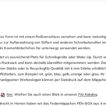
Form ist mit einem Reißverschluss versehen und kann vielseitig
r zur Aufbewahrung von Stiften und anderen Schreibutensilien im 
 als Kosmetiktäschchen für unterwegs verwendet werden.
tet es ausreichend Platz für Schreibgeräte oder Make-Up. Durch 
en Rucksack und kann deshalb überallhin mitgenommen werden. D
mm Stärke oder in Recyclingfilz-Qualität mit 4 mm Stärke erhältlic
zfarben, zum Beispiel rot, grün, blau, gelb, orange oder grau. Ihr
 einprägsamer Werbeslogan können per Siebdruck auf dem Mäppch
e
hier
. Werfen Sie auch einen Blick in unseren
Filz-Katalog
.
ialrecht in Herten haben wir das Federmäppchen PEN-BOX aus 4 