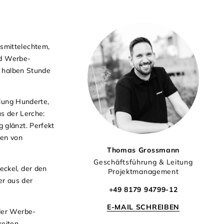
smittelechtem,
nd Werbe-
r halben Stunde
llung Hunderte,
us der Lerche:
 glänzt. Perfekt
nen von
Thomas Grossmann
Geschäftsführung & Leitung
eckel, der den
Projektmanagement
er aus der
+49 8179 94799-12
E-MAIL SCHREIBEN
 der Werbe-
eiten.