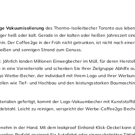
ge Vakuumisolierung
des Thermo-Isolierbecher Toronto aus leben
er heiß oder kalt. Gerade in der kalten oder heißen Jahreszeit si
n. Der Coffee2go in der Früh nicht getrunken, ist nicht nach eine
heißen und sonnigen Strand zum Genuss.
 Jährlich landen Millionen Einwegbecher im Müll, für deren Herste
n eine Vorreiterrolle und schenken Sie Ihrer Zielgruppe Abhilfe a
 Werbe-Becher, der individuell mit Ihrem Logo und Ihrer Werbung
tellen wie Tief- und Hochbau und den leistungsstarken Baumaschi
erialien gefertigt, kommt der Logo-Vakuumbecher mit Kunststoffd
delstahl. Leicht zu reinigen, verspricht der Werbe-Coffee2go Bech
genehm in der Hand. Mit dem leakproof Einhand-Klick-Deckel kann
rden: Perfekt geeignet für Autofahrt oder eingeschränkten Tätigk