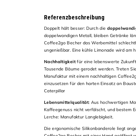
Referenzbeschreibung
Doppelt hält besser: Durch die
doppelwandi
doppelwandigen Metall, bleiben Getränke läng
Coffee2go Becher das Werbemittel schlechthi
ungenießbar. Eine kühle Limonade wird am 
Nachhaltigkeit
für eine lebenswerte Zukunft:
Tausende Bäume gerodet werden. Treten Sie i
Manufaktur mit einem nachhaltigen Coffee2go
einzusetzen für den harten Einsatz an Baus
Caterpillar
Lebensmittelqualität
: Aus hochwertigen Mat
Kaffeegenuss nicht verfälscht, und bestem E
Lerche: Manufaktur Langlebigkeit.
Die ergonomische Silikonbanderole liegt an
Coffee2go Becher mit einer Hand geöffnet we