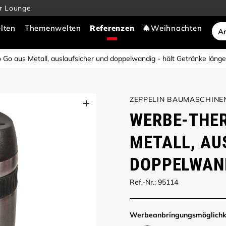
r Lounge
lten
Themenwelten
🎄Weihnachten
o aus Metall, auslaufsicher und doppelwandig - hält Getränke länger 
ZEPPELIN BAUMASCHINE
WERBE-THE
METALL, AU
DOPPELWAN
Ref.-Nr.: 95114
Werbe­anbringungs­möglich­k