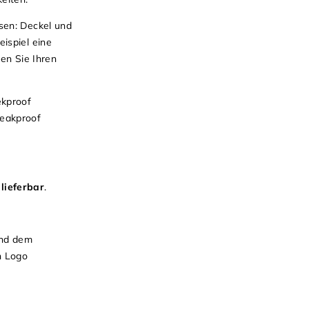
sen: Deckel und
ispiel eine
en Sie Ihren
eekproof
leakproof
lieferbar
.
und dem
h Logo