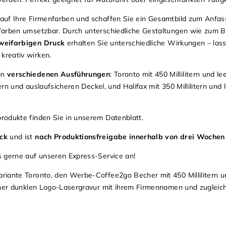
auf Ihre Firmenfarben und schaffen Sie ein Gesamtbild zum Anfas
farben umsetzbar. Durch unterschiedliche Gestaltungen wie zum Be
weifarbigen Druck
erhalten Sie unterschiedliche Wirkungen – lass
kreativ wirken.
in
verschiedenen Ausführungen
: Toronto mit 450 Millilitern und l
ern und auslaufsicheren Deckel, und Halifax mit 350 Millilitern und 
rodukte finden Sie in unserem
Datenblatt
.
ck
und ist
nach Produktionsfreigabe innerhalb von drei Wochen 
s gerne auf unseren Express-Service an!
riante Toronto, den Werbe-Coffee2go Becher mit 450 Millilitern 
einer dunklen Logo-Lasergravur mit ihrem Firmennamen und zugleic