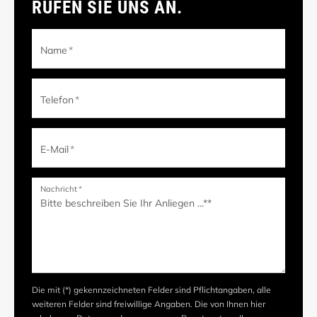
RUFEN SIE UNS AN.
Name
*
Telefon
*
E-Mail
*
Nachricht
*
Die mit (*) gekennzeichneten Felder sind Pflichtangaben, alle
weiteren Felder sind freiwillige Angaben. Die von Ihnen hier