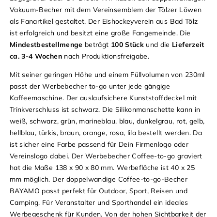
Vakuum-Becher mit dem Vereinsemblem der Tölzer Löwen
als Fanartikel gestaltet. Der Eishockeyverein aus Bad Tölz
ist erfolgreich und besitzt eine große Fangemeinde. Die
Mindestbestellmenge
beträgt
100 Stück
und die
Lieferzeit
ca. 3-4 Wochen
nach Produktionsfreigabe.
Mit seiner geringen Höhe und einem Füllvolumen von 230ml
passt der Werbebecher to-go unter jede gängige
Kaffeemaschine. Der auslaufsichere Kunststoffdeckel mit
Trinkverschluss ist schwarz. Die Silikonmanschette kann in
weiß, schwarz, grün, marineblau, blau, dunkelgrau, rot, gelb,
hellblau, türkis, braun, orange, rosa, lila bestellt werden. Da
ist sicher eine Farbe passend für Dein Firmenlogo oder
Vereinslogo dabei. Der Werbebecher Coffee-to-go graviert
hat die Maße 138 x 90 x 80 mm. Werbefläche ist 40 x 25
mm möglich. Der doppelwandige Coffee-to-go-Becher
BAYAMO passt perfekt für Outdoor, Sport, Reisen und
Camping. Für Veranstalter und Sporthandel ein ideales
Werbegeschenk für Kunden. Von der hohen Sichtbarkeit der