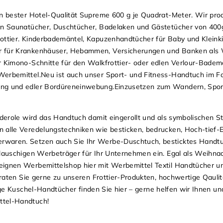
on bester Hotel-Qualität Supreme 600 g je Quadrat-Meter. Wir prod
ren Saunatücher, Duschtücher, Badelaken und Gästetücher von 400
ottier. Kinderbademäntel, Kapuzenhandtücher für Baby und Kleinki
er für Krankenhäuser, Hebammen, Versicherungen und Banken al
r Kimono-Schnitte für den Walkfrottier- oder edlen Verlour-Badem
Werbemittel.Neu ist auch unser Sport- und Fitness-Handtuch im 
ung und edler Bordüreneinwebung.Einzusetzen zum Wandern, Sport
nderole wird das Handtuch damit eingerollt und als symbolischen S
n alle Veredelungstechniken wie besticken, bedrucken, Hoch-tief
rwaren. Setzen auch Sie Ihr Werbe-Duschtuch, besticktes Handt
flauschigen Werbeträger für Ihr Unternehmen ein. Egal als Weihna
eignen Werbemittelshop hier mit Werbemittel Textil Handtücher 
beraten Sie gerne zu unseren Frottier-Produkten, hochwertige Qauli
ige
Kuschel-Handtücher
finden Sie hier – gerne helfen wir Ihnen und
ttel-Handtuch
!