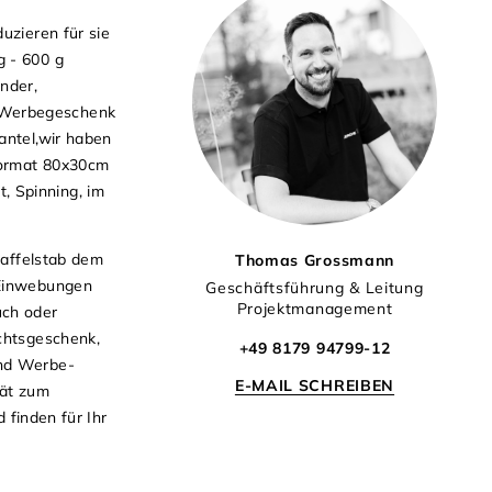
uzieren für sie
g - 600 g
nder,
s Werbegeschenk
antel,wir haben
Format 80x30cm
, Spinning, im
taffelstab dem
Thomas Grossmann
-Einwebungen
Geschäftsführung & Leitung
Projektmanagement
uch oder
chtsgeschenk,
+49 8179 94799-12
und Werbe-
E-MAIL SCHREIBEN
tät zum
 finden für Ihr