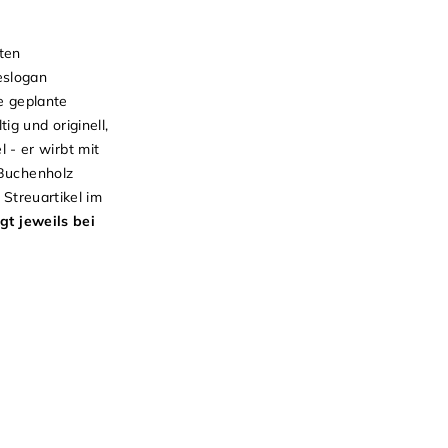
rten
eslogan
e geplante
g und originell,
- er wirbt mit
 Buchenholz
 Streuartikel im
gt jeweils bei