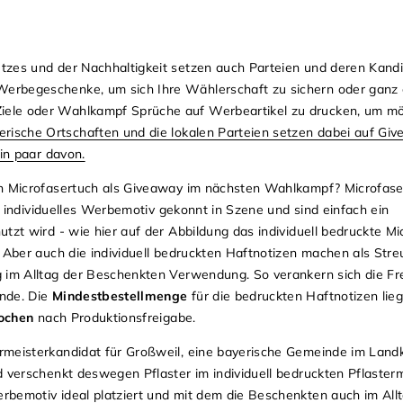
tzes und der Nachhaltigkeit setzen auch Parteien und deren Kand
rbegeschenke, um sich Ihre Wählerschaft zu sichern oder ganz e
ele oder Wahlkampf Sprüche auf Werbeartikel zu drucken, um mög
erische Ortschaften und die lokalen Parteien setzen dabei auf Gi
ein paar davon.
en Microfasertuch
als Giveaway im nächsten Wahlkampf? Microfaser
hr individuelles Werbemotiv gekonnt in Szene und sind einfach ein
tzt wird - wie hier auf der Abbildung das individuell bedruckte Mi
 Aber auch die individuell bedruckten Haftnotizen machen als Streu
g im Alltag der Beschenkten Verwendung. So verankern sich die F
inde. Die
Mindestbestellmenge
für die bedruckten Haftnotizen lieg
ochen
nach Produktionsfreigabe.
rmeisterkandidat für Großweil, eine bayerische Gemeinde im Land
d verschenkt deswegen Pflaster im individuell bedruckten Pflaster
rbemotiv ideal platziert und mit dem die Beschenkten auch im All