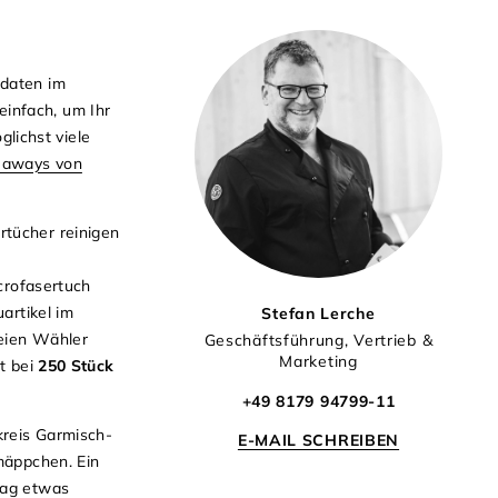
idaten im
infach, um Ihr
lichst viele
veaways von
tücher reinigen
crofasertuch
artikel im
Stefan Lerche
reien Wähler
Geschäftsführung, Vertrieb &
Marketing
t bei
250 Stück
+49 8179 94799-11
kreis Garmisch-
E-MAIL SCHREIBEN
mäppchen. Ein
tag etwas