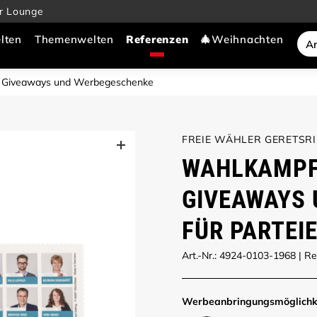
r Lounge
lten
Themenwelten
🎄Weihnachten
e Giveaways und Werbegeschenke
FREIE WÄHLER GERETSRIE
WAHLKAMPF
GIVEAWAYS
FÜR PARTEI
Art.-Nr.: 4924-0103-1968
|
Re
Werbe­anbringungs­möglich­k