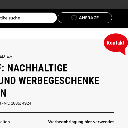
ANFRAGE
Kontakt
D E.V.
: NACHHALTIGE
 UND WERBEGESCHENKE
EN
f.-Nr.: 1835; 4924
eiten
Werbe­anbringung hier verwendet