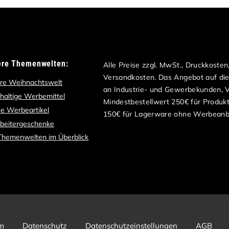
ere Themenwelten:
Alle Preise zzgl. MwSt., Druckkoste
Versandkosten. Das Angebot auf dies
re Weihnachtswelt
an Industrie- und Gewerbekunden, Ve
haltige Werbemittel
Mindestbestellwert 250€ für Produk
e Werbeartikel
150€ für Lagerware ohne Werbeanb
rbeitergeschenke
 Themenwelten im Überblick
m
Datenschutz
Datenschutzeinstellungen
AGB