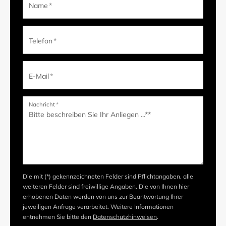
Name
*
Telefon
*
E-Mail
*
Nachricht
*
Die mit (*) gekennzeichneten Felder sind Pflichtangaben, alle
weiteren Felder sind freiwillige Angaben. Die von Ihnen hier
erhobenen Daten werden von uns zur Beantwortung Ihrer
jeweiligen Anfrage verarbeitet. Weitere Informationen
entnehmen Sie bitte den
Datenschutzhinweisen
.