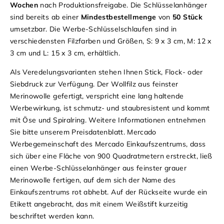
Wochen
nach Produktionsfreigabe. Die Schlüsselanhänger
sind bereits ab einer
Mindestbestellmenge
von
50 Stück
umsetzbar.
Die Werbe-Schlüsselschlaufen sind in
verschiedensten Filzfarben und Größen, S: 9 x 3 cm, M: 12 x
3 cm und L: 15 x 3 cm, erhältlich.
Als Veredelungsvarianten stehen Ihnen Stick, Flock- oder
Siebdruck zur Verfügung. Der Wollfilz aus feinster
Merinowolle gefertigt, verspricht eine lang haltende
Werbewirkung, ist schmutz- und staubresistent und kommt
mit Öse und Spiralring.
Weitere Informationen entnehmen
Sie bitte unserem
Preisdatenblatt
.
Mercado
Werbegemeinschaft des Mercado Einkaufszentrums, dass
sich über eine Fläche von 900 Quadratmetern erstreckt, ließ
einen Werbe-Schlüsselanhänger aus feinster grauer
Merinowolle fertigen, auf dem sich der Name des
Einkaufszentrums rot abhebt. Auf der Rückseite wurde ein
Etikett angebracht, das mit einem Weißstift kurzeitig
beschriftet werden kann.