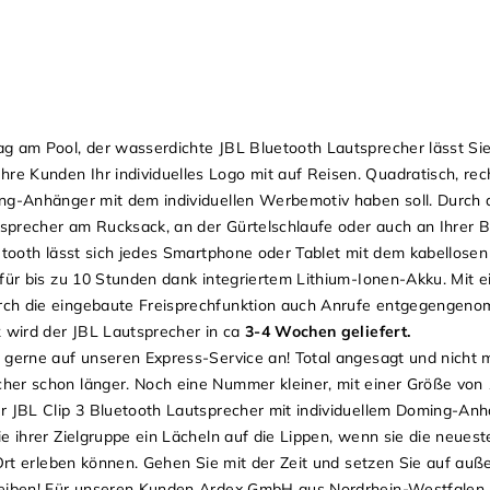
 am Pool, der wasserdichte JBL Bluetooth Lautsprecher lässt Sie 
 Kunden Ihr individuelles Logo mit auf Reisen. Quadratisch, rec
ing-Anhänger mit dem individuellen Werbemotiv haben soll. Durch 
sprecher am Rucksack, an der Gürtelschlaufe oder auch an Ihrer 
etooth lässt sich jedes Smartphone oder Tablet mit dem kabellosen
 für bis zu 10 Stunden dank integriertem Lithium-Ionen-Akku. Mit 
rch die eingebaute Freisprechfunktion auch Anrufe entgegengen
k
wird der JBL Lautsprecher in ca
3-4 Wochen geliefert.
 gerne auf unseren Express-Service an! Total angesagt und nicht 
er schon länger. Noch eine Nummer kleiner, mit einer Größe von 1
r JBL Clip 3 Bluetooth Lautsprecher mit individuellem Doming-Anhä
e ihrer Zielgruppe ein Lächeln auf die Lippen, wenn sie die neues
 Ort erleben können. Gehen Sie mit der Zeit und setzen Sie auf au
bleiben! Für unseren Kunden Ardex GmbH aus Nordrhein-Westfalen