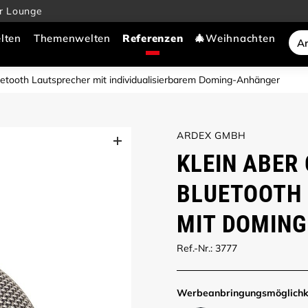
r Lounge
lten
Themenwelten
🎄Weihnachten
luetooth Lautsprecher mit individualisierbarem Doming-Anhänger
ARDEX GMBH
KLEIN ABER
BLUETOOTH 
MIT DOMIN
Ref.-Nr.: 3777
Werbe­anbringungs­möglich­k