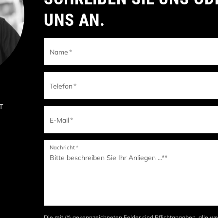
UNS AN.
Name
*
Telefon
*
IT
E-Mail
*
Nachricht
*
Die mit (*) gekennzeichneten Felder sind Pflichtangaben, alle we