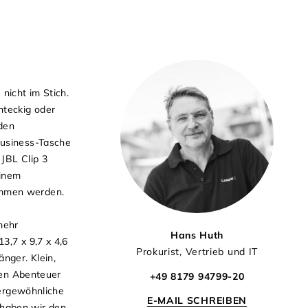
nicht im Stich.
hteckig oder
den
Business-Tasche
 JBL Clip 3
einem
ommen werden.
mehr
Hans Huth
3,7 x 9,7 x 4,6
Prokurist, Vertrieb und IT
nger. Klein,
ten Abenteuer
+49 8179 94799-20
ßergewöhnliche
E-MAIL SCHREIBEN
 haben wir den