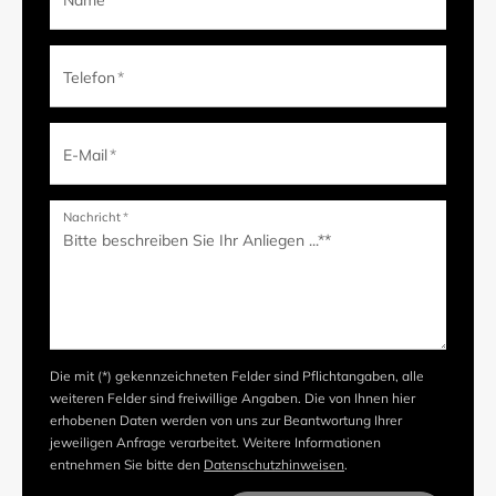
Name
*
Telefon
*
E-Mail
*
Nachricht
*
Die mit (*) gekennzeichneten Felder sind Pflichtangaben, alle
weiteren Felder sind freiwillige Angaben. Die von Ihnen hier
erhobenen Daten werden von uns zur Beantwortung Ihrer
jeweiligen Anfrage verarbeitet. Weitere Informationen
entnehmen Sie bitte den
Datenschutzhinweisen
.