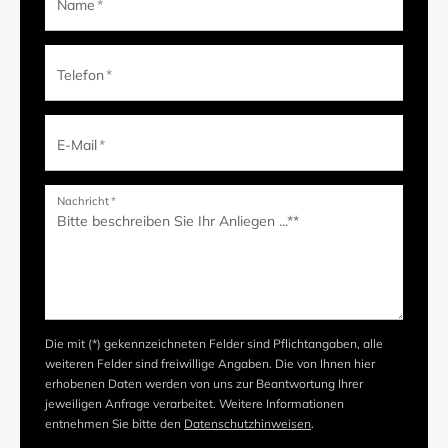
Name
*
Telefon
*
E-Mail
*
Nachricht
*
Die mit (*) gekennzeichneten Felder sind Pflichtangaben, alle
weiteren Felder sind freiwillige Angaben. Die von Ihnen hier
erhobenen Daten werden von uns zur Beantwortung Ihrer
jeweiligen Anfrage verarbeitet. Weitere Informationen
entnehmen Sie bitte den
Datenschutzhinweisen
.