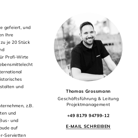
e gefeiert, und
en Ihre
 zu je 20 Stück
und
ür Profi-Wirte
lebensmittelecht
ernational
istorisches
estalten und
Thomas Grossmann
Geschäftsführung & Leitung
Projektmanagement
nternehmen, z.B.
tten und
+49 8179 94799-12
 Bus- und
E-MAIL SCHREIBEN
tbude auf
er-Servietten