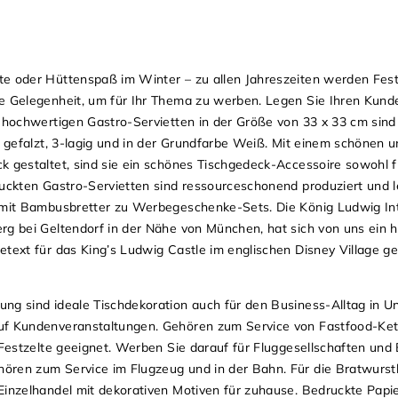
e oder Hüttenspaß im Winter – zu allen Jahreszeiten werden Fest
e Gelegenheit, um für Ihr Thema zu werben. Legen Sie Ihren Kund
v hochwertigen Gastro-Servietten in der Größe von 33 x 33 cm sind
l gefalzt, 3-lagig und in der Grundfarbe Weiß. Mit einem schönen 
k gestaltet, sind sie ein schönes Tischgedeck-Accessoire sowohl f
ruckten Gastro-Servietten sind ressourceschonend produziert und 
r mit Bambusbretter zu Werbegeschenke-Sets. Die König Ludwig Int
rg bei Geltendorf in der Nähe von München, hat sich von uns ein h
etext für das King’s Ludwig Castle im englischen Disney Village g
ng sind ideale Tischdekoration auch für den Business-Alltag in U
auf Kundenveranstaltungen. Gehören zum Service von Fastfood-Ke
 Festzelte geeignet. Werben Sie darauf für Fluggesellschaften und
ören zum Service im Flugzeug und in der Bahn. Für die Bratwurs
Einzelhandel mit dekorativen Motiven für zuhause. Bedruckte Papi