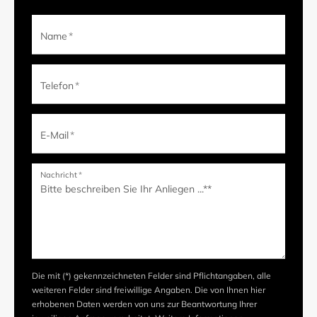
Name
*
Telefon
*
E-Mail
*
Nachricht
*
Die mit (*) gekennzeichneten Felder sind Pflichtangaben, alle
weiteren Felder sind freiwillige Angaben. Die von Ihnen hier
erhobenen Daten werden von uns zur Beantwortung Ihrer