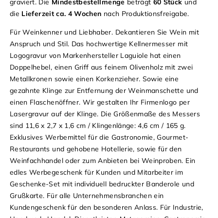
graviert. Die
Mindestbestellmenge
beträgt
60 Stück
und
die
Lieferzeit ca. 4 Wochen
nach Produktionsfreigabe.
Für Weinkenner und Liebhaber. Dekantieren Sie Wein mit
Anspruch und Stil. Das hochwertige Kellnermesser mit
Logogravur von Markenhersteller Laguiole hat einen
Doppelhebel, einen Griff aus feinem Olivenholz mit zwei
Metallkronen sowie einen Korkenzieher. Sowie eine
gezahnte Klinge zur Entfernung der Weinmanschette und
einen Flaschenöffner. Wir gestalten Ihr Firmenlogo per
Lasergravur auf der Klinge. Die Größenmaße des Messers
sind 11,6 x 2,7 x 1,6 cm / Klingenlänge: 4,6 cm / 165 g.
Exklusives Werbemittel für die Gastronomie, Gourmet-
Restaurants und gehobene Hotellerie, sowie für den
Weinfachhandel oder zum Anbieten bei Weinproben. Ein
edles Werbegeschenk für Kunden und Mitarbeiter im
Geschenke-Set mit individuell bedruckter Banderole und
Grußkarte. Für alle Unternehmensbranchen ein
Kundengeschenk für den besonderen Anlass. Für Industrie,