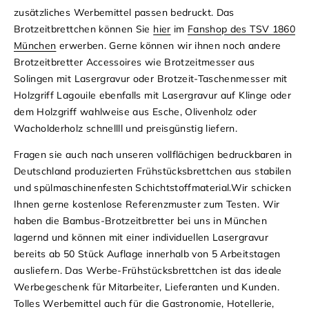
zusätzliches Werbemittel passen bedruckt. Das
Brotzeitbrettchen
können Sie
hier
im
Fanshop des TSV 1860
München
erwerben. Gerne können wir ihnen noch andere
Brotzeitbretter
Accessoires wie Brotzeitmesser aus
Solingen mit Lasergravur oder Brotzeit-Taschenmesser mit
Holzgriff Lagouile ebenfalls mit Lasergravur auf Klinge oder
dem Holzgriff wahlweise aus Esche, Olivenholz oder
Wacholderholz schnellll und preisgünstig liefern.
Fragen sie auch nach unseren vollflächigen bedruckbaren in
Deutschland produzierten
Frühstücksbrettchen
aus stabilen
und spülmaschinenfesten Schichtstoffmaterial.Wir schicken
Ihnen gerne kostenlose Referenzmuster zum Testen.
Wir
haben die
Bambus-Brotzeitbretter
bei uns in München
lagernd und können mit einer individuellen Lasergravur
bereits ab 50 Stück Auflage innerhalb von 5 Arbeitstagen
ausliefern.
Das
Werbe-Frühstücksbrettchen
ist das ideale
Werbegeschenk für Mitarbeiter, Lieferanten und Kunden.
Tolles Werbemittel auch für die Gastronomie, Hotellerie,