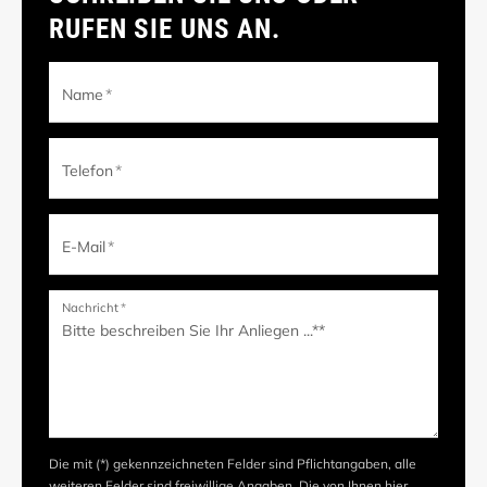
RUFEN SIE UNS AN.
Name
*
Telefon
*
E-Mail
*
Nachricht
*
Die mit (*) gekennzeichneten Felder sind Pflichtangaben, alle
weiteren Felder sind freiwillige Angaben. Die von Ihnen hier