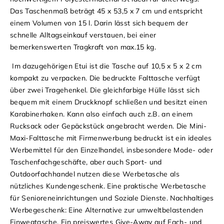
Das Taschenmaß beträgt 45 x 53,5 x 7 cm und entspricht
einem Volumen von 15 l.
Darin lässt sich bequem der
schnelle Alltagseinkauf verstauen, bei einer
bemerkenswerten Tragkraft von max.15 kg.
Im dazugehörigen Etui ist die Tasche auf 10,5 x 5 x 2 cm
kompakt zu verpacken. Die bedruckte Falttasche verfügt
über zwei Tragehenkel. Die gleichfarbige Hülle lässt sich
bequem mit einem Druckknopf schließen und besitzt einen
Karabinerhaken. Kann also einfach auch z.
B. an einem
Rucksack oder Gepäckstück angebracht werden.
Die Mini-
Maxi-Falttasche mit Firmenwerbung bedruckt ist ein ideales
Werbemittel für den Einzelhandel, insbesondere Mode- oder
Taschenfachgeschäfte, aber auch Sport- und
Outdoorfachhandel nutzen diese Werbetasche als
nützliches Kundengeschenk. Eine praktische Werbetasche
für Senioreneinrichtungen und Soziale Dienste. Nachhaltiges
Werbegeschenk: Eine Alternative zur umweltbelastenden
Einwegtasche. Ein preiswertes Give-Away auf Fach- und