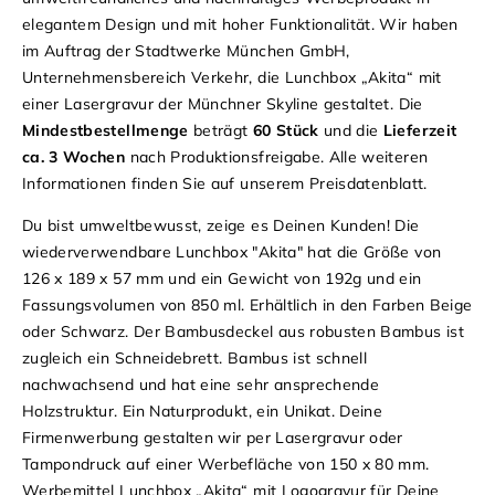
elegantem Design und mit hoher Funktionalität. Wir haben
im Auftrag der Stadtwerke München GmbH,
Unternehmensbereich Verkehr, die Lunchbox „Akita“ mit
einer Lasergravur der Münchner Skyline gestaltet. Die
Mindestbestellmenge
beträgt
60 Stück
und die
Lieferzeit
ca. 3 Wochen
nach Produktionsfreigabe. Alle weiteren
Informationen finden Sie auf unserem
Preisdatenblatt
.
Du bist umweltbewusst, zeige es Deinen Kunden! Die
wiederverwendbare Lunchbox "Akita" hat die Größe von
126 x 189 x 57 mm und ein Gewicht von 192g und ein
Fassungsvolumen von 850 ml. Erhältlich in den Farben Beige
oder Schwarz. Der Bambusdeckel aus robusten Bambus ist
zugleich ein Schneidebrett. Bambus ist schnell
nachwachsend und hat eine sehr ansprechende
Holzstruktur. Ein Naturprodukt, ein Unikat. Deine
Firmenwerbung gestalten wir per Lasergravur oder
Tampondruck auf einer Werbefläche von 150 x 80 mm.
Werbemittel Lunchbox „Akita“ mit Logogravur für Deine