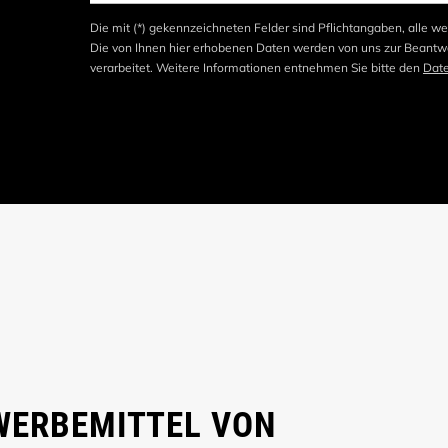
Die mit (*) gekennzeichneten Felder sind Pflichtangaben, alle we
Die von Ihnen hier erhobenen Daten werden von uns zur Beantwo
verarbeitet. Weitere Informationen entnehmen Sie bitte den
Dat
 WERBEMITTEL VON