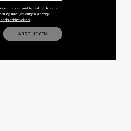
iteren Felder sind freiwillige Angaben.
rtung Ihrer jeweiligen Anfrage
enschutzhinweisen
.
ABSCHICKEN