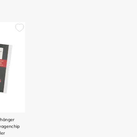
nhänger
swagenchip
ler