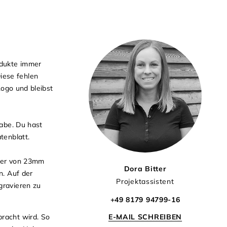
odukte immer
iese fehlen
Logo und bleibst
abe. Du hast
tenblatt
.
sser von 23mm
Dora Bitter
n. Auf der
Projektassistent
gravieren zu
+49 8179 94799-16
E-MAIL SCHREIBEN
bracht wird. So