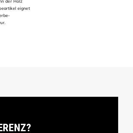
nn der Holz
eartikel eignet
erbe-
ur.
ERENZ?