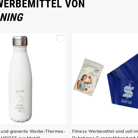
 WERBEMITTEL VON
ANING
 und gravierte Werbe-Thermos-
Fitness Werbemittel sind voll im