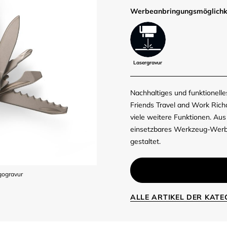
Werbe­anbringungs­möglich­k
Lasergravur
Nachhaltiges und funktionell
Friends Travel and Work Richa
viele weitere Funktionen. Aus
einsetzbares Werkzeug-Werbem
gestaltet.
gogravur
ALLE ARTIKEL DER KAT