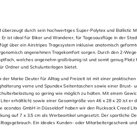
 überzeugt durch sein hochwertiges Super-Polytex und Ballistic M
. Er ist ideal für Biker und Wanderer, für Tagesausflüge in der Stad
ügt über ein Airstripes Tragesystem inklusive anatomisch geform
en ergonomisch angenehmen Tragekomfort sorgen. Durch den 2-We
ptfach, welches angenehm großräumig ist und somit genug Platz f
ür Ordner und Schulunterlagen bietet.
der Marke Deuter für Alltag und Freizeit ist mit einer praktischen
ghalterung vorne und Spundex Seitentaschen sowie einer Brust- 
hulterbelastung so gering wie möglich zu halten. Mit einem Gewic
Liter erhältlich) sowie einer Gesamtgröße von 46 x 28 x 20 ist er d
ie acondas GmbH in Düsseldorf haben wir den Rucksack Creed Lit
ickung auf 7 x 3,5 cm als Werbeartikel umgesetzt.
Der sportliche D
 Alltagsgebrauch. Ein ideales Kunden- oder Mitarbeitergeschenk un