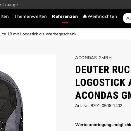
r Lounge
lten
Themenwelten
🎄Weihnachten
ite 18 mit Logostick als Werbegeschenk
ACONDAS GMBH
DEUTER RUC
LOGOSTICK 
ACONDAS G
Art.-Nr.: 8701-0506-1402
Werbe­anbringungs­möglich­k