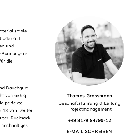
aterial sowie
t oder auf
ten und
ge-Rundbogen-
ür die
und Bauchgurt-
ht von 635 g
Thomas Grossmann
ie perfekte
Geschäftsführung & Leitung
Projektmanagement
e 18 von Deuter
euter-Rucksack
+49 8179 94799-12
d nachhaltiges
E-MAIL SCHREIBEN