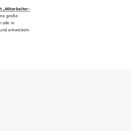
 „Mitarbeiter-
ine große
alle in
h und entwickeln