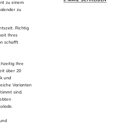
ent zu einem
alender zu
szeit. Richtig
eit Ihres
n schafft
hzeitig Ihre
it über 20
ck und
reiche Varianten
timmt sind.
iebten
kolade.
 und