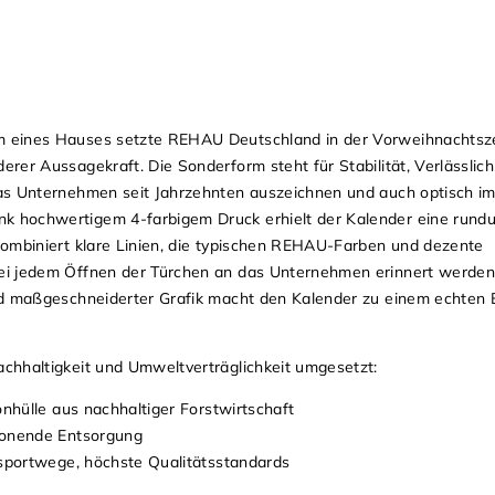
 eines Hauses setzte REHAU Deutschland in der Vorweihnachtszei
er Aussagekraft. Die Sonderform steht für Stabilität, Verlässlich
as Unternehmen seit Jahrzehnten auszeichnen und auch optisch i
 hochwertigem 4-farbigem Druck erhielt der Kalender eine rundum
kombiniert klare Linien, die typischen REHAU-Farben und dezente
ei jedem Öffnen der Türchen an das Unternehmen erinnert werden
nd maßgeschneiderter Grafik macht den Kalender zu einem echten 
chhaltigkeit und Umweltverträglichkeit umgesetzt:
onhülle aus nachhaltiger Forstwirtschaft
honende Entsorgung
nsportwege, höchste Qualitätsstandards