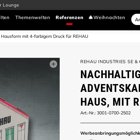
r Lounge
lten
Themenwelten
🎄Weihnachten
Hausform mit 4-farbigem Druck für REHAU
REHAU INDUSTRIES SE & 
NACHHALTIG
ADVENTSKA
HAUS, MIT 
Art.-Nr.: 3001-0700-2502
Werbe­anbringungs­möglich­k