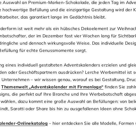
eine Auswahl an Premium-Marken-Schokolade, die jeden Tag im Adv
ochwertige Befüllung und die einzigartige Gestaltung wird der K
rbeiter, das garantiert lange im Gedächtnis bleibt.
derform ist weit mehr als ein hübsches Dekoelement zur Weihnacht
nbotschafter, der im Dezember fast vier Wochen lang für Sichtbark
ingliche und dennoch wirkungsvolle Weise. Das individuelle Desig
Befüllung für echte Genussmomente sorgt.
eines individuell gestalteten Adventskalenders erzielen und gleic
en oder Geschäftspartnern ausdrücken? Lerche Werbemittel ist se
ür Unternehmen – wir wissen genau, worauf es bei Gestaltung, Dru
r
Themenwelt „Adventskalender mit Firmenlogo“
finden Sie zahl
igns, die perfekt auf Ihre Branche und Ihre Werbebotschaft abges
i wählen, dazu kommt eine große Auswahl an Befüllungen: von bel
indt, Sarotti oder Share bis hin zu ausgefallenen Ideen ohne Scho
alender-Onlinekatalog
– hier entdecken Sie alle Modelle, Formen