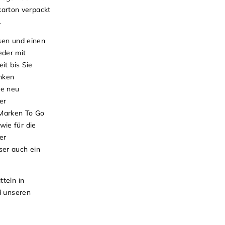
arton verpackt
.
isen und einen
eder mit
it bis Sie
inken
re neu
er
 Marken To Go
wie für die
er
ser auch ein
teln in
d unseren