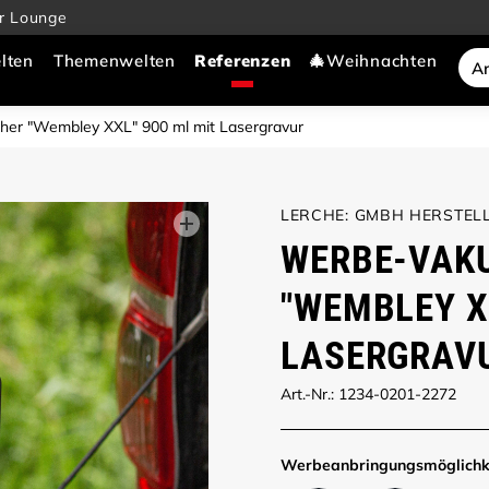
r Lounge
lten
Themenwelten
🎄Weihnachten
er "Wembley XXL" 900 ml mit Lasergravur
LERCHE: GMBH HERSTELL
WERBE-VAK
"WEMBLEY X
LASERGRAV
Art.-Nr.: 1234-0201-2272
Werbe­anbringungs­möglich­k