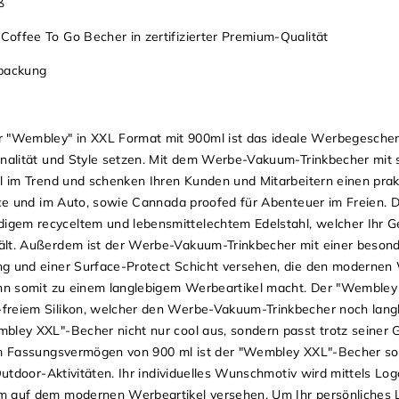
ß
offee To Go Becher in zertifizierter Premium-Qualität
rpackung
"Wembley" in XXL Format mit 900ml ist das ideale Werbegeschenk
onalität und Style setzen. Mit dem Werbe-Vakuum-Trinkbecher mit 
ll im Trend und schenken Ihren Kunden und Mitarbeitern einen pra
fice und im Auto, sowie Cannada proofed für Abenteuer im Freien.
gem recyceltem und lebensmittelechtem Edelstahl, welcher Ihr Ge
ält. Außerdem ist der Werbe-Vakuum-Trinkbecher mit einer beson
ng und einer Surface-Protect Schicht versehen, die den moderne
 ihn somit zu einem langlebigem Werbeartikel macht. Der "Wemble
freiem Silikon, welcher den Werbe-Vakuum-Trinkbecher noch lang
bley XXL"-Becher nicht nur cool aus, sondern passt trotz seiner
nem Fassungsvermögen von 900 ml ist der "Wembley XXL"-Becher s
Outdoor-Aktivitäten. Ihr individuelles Wunschmotiv wird mittels Lo
mm auf dem modernen Werbeartikel versehen. Um Ihr persönliches