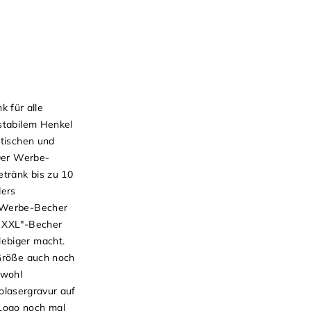
 für alle
stabilem Henkel
ktischen und
 Der Werbe-
tränk bis zu 10
ders
n Werbe-Becher
y XXL"-Becher
lebiger macht.
 Größe auch noch
owohl
golasergravur auf
 Logo noch mal