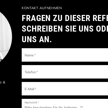
KONTAKT AUFNEHMEN
FRAGEN ZU DIESER REF
SCHREIBEN SIE UNS OD
UNS AN.
Name
*
Telefon
*
b &
E-Mail
*
Nachricht
*