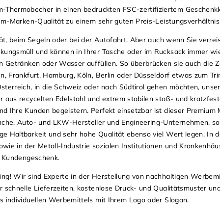
Thermobecher in einen bedruckten FSC-zertifiziertem Geschenkk
ium-Marken-Qualität zu einem sehr guten Preis-Leistungsverhältnis
tät, beim Segeln oder bei der Autofahrt. Aber auch wenn Sie verre
ckungsmüll und können in Ihrer Tasche oder im Rucksack immer wi
n Getränken oder Wasser auffüllen. So überbrücken sie auch die Ze
en, Frankfurt, Hamburg, Köln, Berlin oder Düsseldorf etwas zum Tr
erreich, in die Schweiz oder nach Südtirol gehen möchten, unse
 aus recycelten Edelstahl und extrem stabilen stoß- und kratzfest
nd Ihre Kunden begeistern. Perfekt einsetzbar ist dieser Premium
anche, Auto- und LKW-Hersteller und Engineering-Unternehmen, so
e Haltbarkeit und sehr hohe Qualität ebenso viel Wert legen. In d
e in der Metall-Industrie sozialen Institutionen und Krankenhäu
nd Kundengeschenk.
ng! Wir sind Experte in der Herstellung von nachhaltigen Werbemit
r schnelle Lieferzeiten, kostenlose Druck- und Qualitätsmuster un
s individuellen Werbemittels mit Ihrem Logo oder Slogan.