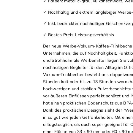
✓ Farben: metallic-grau, vulkanschwarz, wei
✓ Nachhaltig und extrem langlebiger Werbe-C
✓ Inkl. bedruckter nachhaltiger Geschenkve
✓ Bestes Preis-Leistungsverhältnis
Der neue Werbe-Vakuum-Kaffee-Trinkbecher 
Unternehmen, die auf Nachhaltigkeit, Funkti
und Strohhalm als Werbemittel liegen Sie vo
nachhaltigen Begleiter für den Alltag im Of
Vakuum-Trinkbecher besteht aus doppelwandi
Stunden kalt oder bis zu 18 Stunden warm h
hochwertigen und stabilen Pulverbeschichtu
vor äußeren Einflüssen perfekt schützt und
hat einen praktischen Bodenschutz aus BPA-
Dank des praktischen Designs sieht der "Wem
in so gut wie jeden Getränkehalter. Mit ei
alltagstauglich, als auch super geeignet für 
einer Fläche von 33 x 90 mm oder 60 x 90 