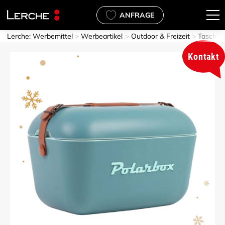
ANFRAGE
Lerche: Werbemittel
Werbeartikel
Outdoor & Freizeit
Taschen
Kontakt
o & Home Office
h- & Küchenaccessoires
rweg & To Go
ilien & Accessoires
nchenwelten
emenwelten
ernehmen
ALLES in Dienstleistungen
ALLES in Industrie & Handel
ALLES in Öffentliche und sozi
ALLES in Sport, Beauty & Life
ALLES in Tourismus & Gastg
ALLES in Weitere Branchen
ALLES in Coffee to go Becher
ALLES in Filz Werbeartikel
ALLES in Laufshirts
ALLES in Werbegeschenke W
ALLES in Über uns
ALLES in Nachhaltigkeit
Einrichtungen