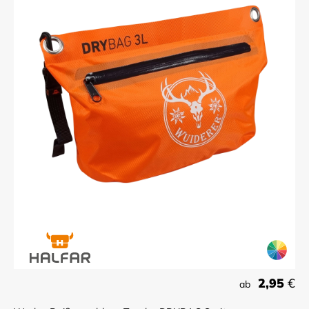
2,95
€
ab