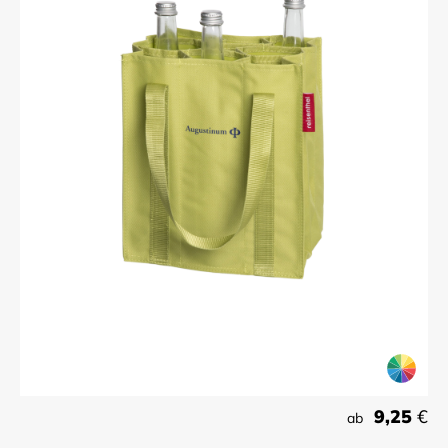
9,25
€
ab