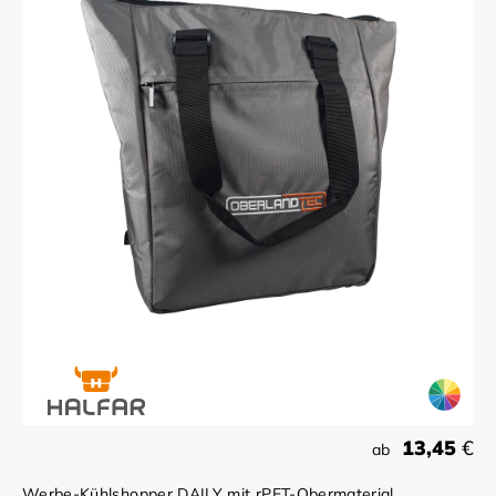
13,45
€
ab
Werbe-Kühlshopper DAILY mit rPET-Obermaterial