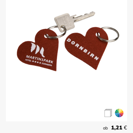
1,21
€
ab