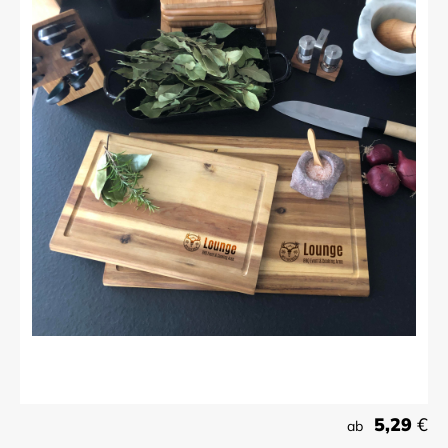
5,29
€
ab