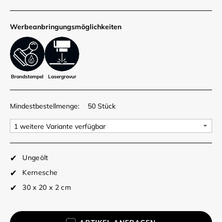
Werbe­anbringungs­möglich­keiten
Brandstempel
Lasergravur
Mindestbestellmenge:
50 Stück
Ungeölt
Kernesche
30 x 20 x 2 cm