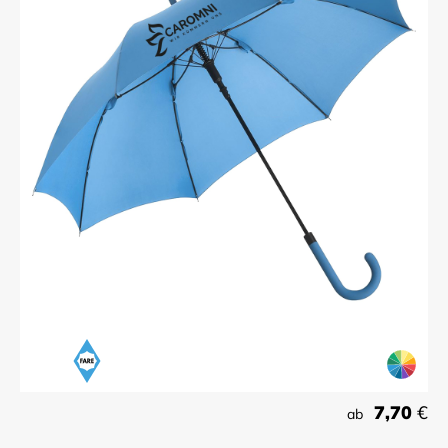
7,70
€
ab