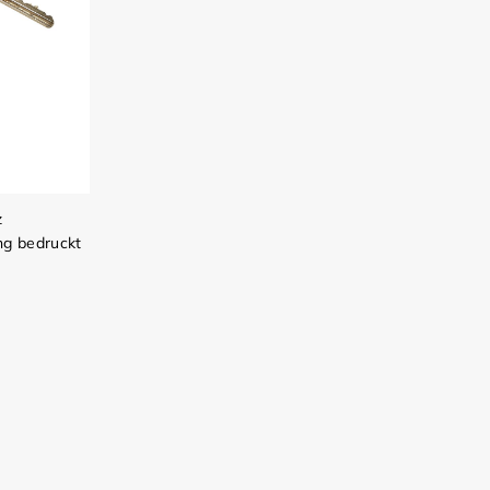
z
ng bedruckt