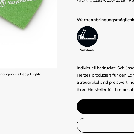
Art.-Nr.: 0281-0106-2025
|
Re
Werbe­anbringungs­möglich­k
Siebdruck
Individuell bedruckte Schlüss
hänger aus Recyclingfilz.
Herzes produziert für den La
Streuartikel sind preiswert, h
ihren Hersteller für ihre nach