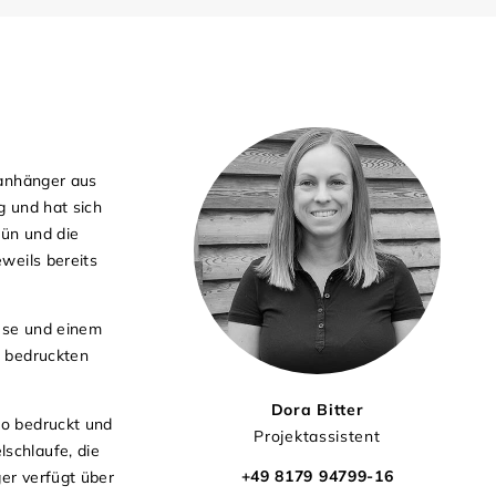
lanhänger aus
g und hat sich
rün und die
weils bereits
 Öse und einem
n bedruckten
Dora Bitter
go bedruckt und
Projektassistent
schlaufe, die
+49 8179 94799-16
er verfügt über