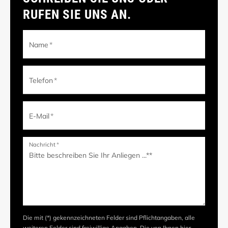
RUFEN SIE UNS AN.
Name
*
Telefon
*
E-Mail
*
Nachricht
*
Die mit (*) gekennzeichneten Felder sind Pflichtangaben, alle
weiteren Felder sind freiwillige Angaben. Die von Ihnen hier