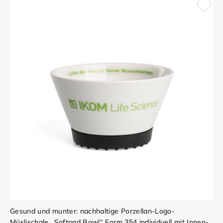
Gesund und munter: nachhaltige Porzellan-Logo-
Müslischale „Softpad Bowl“ Form 354 individuell mit Innen-